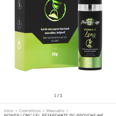
1
/
1
Início
>
Cosméticos
>
Masculino
>
POWER LONG GEL RETARDANTE 15G PROVOKE-ME