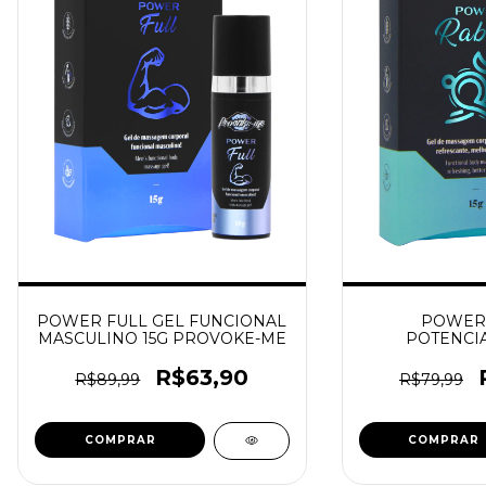
POWER FULL GEL FUNCIONAL
POWER 
MASCULINO 15G PROVOKE-ME
POTENCI
MASCULINO 15
R$63,90
R$89,99
R$79,99