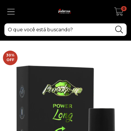
0
30
%
OFF