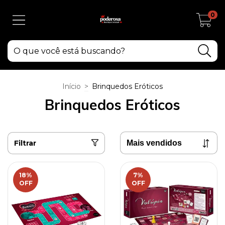
0
Início
>
Brinquedos Eróticos
Brinquedos Eróticos
Filtrar
18
%
7
%
OFF
OFF