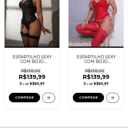
ESPARTILHO SEXY
ESPARTILHO SEXY
COM BOJO
COM BOJO
CALCINHA FIO
CALCINHA FIO
VERMELHO
R$205,00
R$205,00
R$139,99
R$139,99
3
x de
R$50,97
3
x de
R$50,97
COMPRAR
COMPRAR