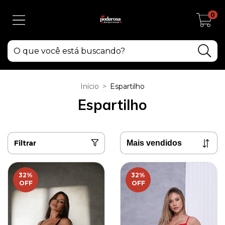
0
Início
>
Espartilho
Espartilho
Filtrar
32
%
32
%
OFF
OFF