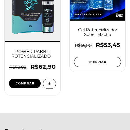
Gel Potencializador
Super Macho
R$53,45
R$65,00
POWER RABBIT
POTENCIALIZADOR
MASCULINO 15G
ESPIAR
PROVOKE-ME
R$62,90
R$79,99