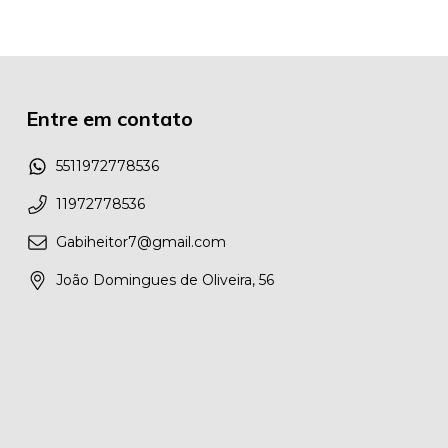
Entre em contato
5511972778536
11972778536
Gabiheitor7@gmail.com
João Domingues de Oliveira, 56