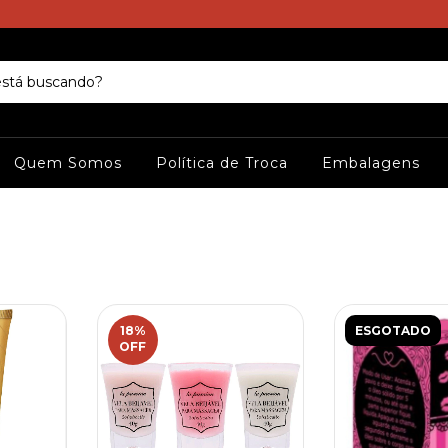
Quem Somos
Política de Troca
Embalagens
18
%
ESGOTADO
OFF