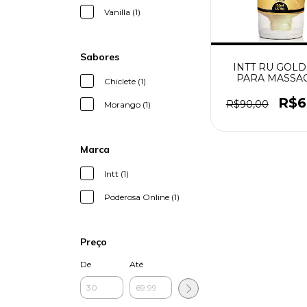
Vanilla (1)
Sabores
INTT RU GOLD
PARA MASSA
Chiclete (1)
150ML INT
R$6
R$90,00
Morango (1)
Marca
Intt (1)
Poderosa Online (1)
Preço
De
Até