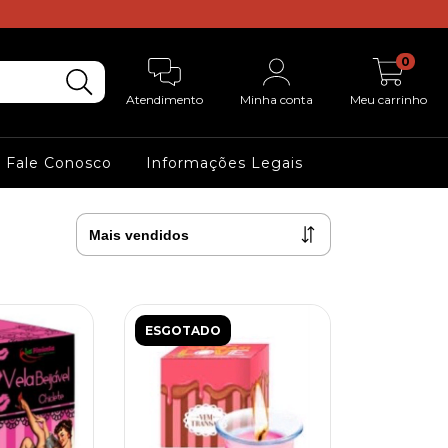
0
Atendimento
Minha conta
Meu carrinho
Fale Conosco
Informações Legais
ESGOTADO