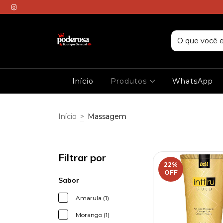
Início
Produtos
WhatsApp
Início
>
Massagem
Filtrar por
22
%
OFF
Sabor
Amarula (1)
Morango (1)